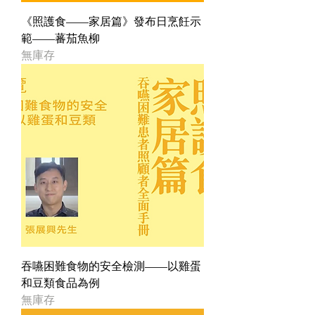
《照護食——家居篇》發布日烹飪示
範——蕃茄魚柳
無庫存
吞嚥困難食物的安全檢測——以雞蛋
和豆類食品為例
無庫存