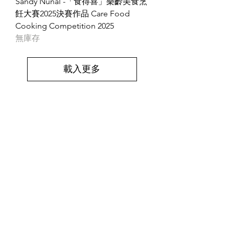
Sandy Nuñal -「食得喜」樂齡美食烹
飪大賽2025決賽作品 Care Food
Cooking Competition 2025
無庫存
載入更多
​聯絡我們
如有查詢，歡迎聯絡香港社會服務聯會
照護食工作小組。
香港社會服務聯會 照護食工作小
組
地址
香港灣仔軒尼詩道15號