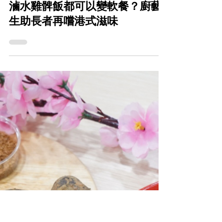
CareFood
2021年2月3日
滷水雞髀飯都可以變軟餐？廚藝
生助長者再嚐港式滋味