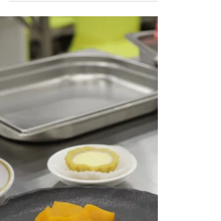
CareFood
2021年2月4日
賀年菜《盆滿砵滿》(南乳蓮藕燜
豬肉)