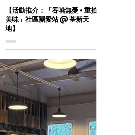
CareFood
5月10日
【活動推介：「吞嚥無憂 • 重拾
美味」社區關愛站 @ 荃新天
地】