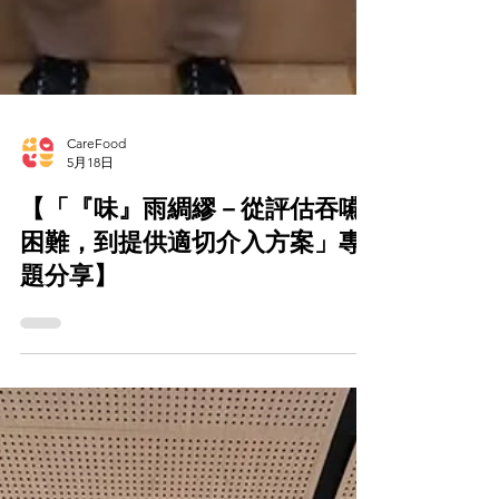
CareFood
5月18日
【「『味』雨綢繆－從評估吞嚥
困難，到提供適切介入方案」專
題分享】