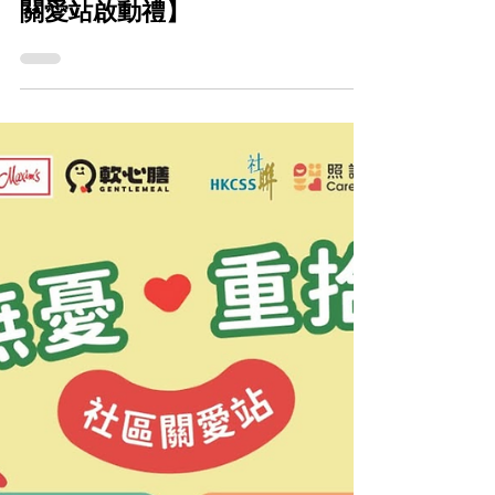
CareFood
5月12日
【軟心膳萬歲飲茶 暨 照護食社區
關愛站啟動禮】