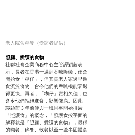
老人院舍糊餐（受訪者提供）
照顧、愛護的食物
社聯社會企業商務中心主管譚穎茜表
示，長者在香港一遇到吞嚥障礙，便會
開始食「糊仔」，但其實老人家過早進
食流質食物，會令他們的吞嚥機能衰退
得更快。再者，「糊仔」賣相欠佳，也
會令他們拒絕進食，影響健康。因此，
譚穎茜 3 年前便與一班同事開始推廣
「照護食」的概念，「照護食按字面的
解釋就是『照顧、愛護的食物』，最稀
的糊餐、碎餐、軟餐以至一些半固體食