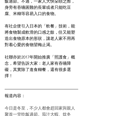
飯過節。不過，一家人大快朵頤之際，
身旁有吞嚥困難的長輩或者只能吃豆
腐、米糊等容易入口的食物。
有社企便引入日本的「軟餐」技術，能
將食物製成軟滑的口感之餘，但又能塑
造出食物原本的形狀，讓老人家不用再
對着心愛的食物望梅止渴。
社聯亦於2017年開始推廣「照護食」概
念，希望告訴大家：老人家有吞嚥障
礙，其實除了進食糊餐，還有很多選
擇！
報道內容：
今日是冬至，不少人都會趕回家與親人
聚首一堂吃飯過節。茄汁大蝦、炆冬