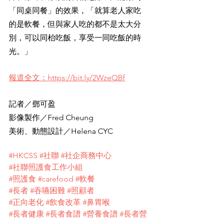
「同桌同餐」的效果，「就算老人家吃
的是軟餐，但與家人吃的都不是太大分
別，可以同枱吃飯，享受一同吃飯的時
光。」 
報道全文：https://bit.ly/2WzeQBf
記者／鄧可盈
影像製作／Fred Cheung
美術、動態設計／Helena CYC
#HKCSS
#社聯
#社企商務中心
#社聯照護食工作小組
#照護食
#carefood
#軟餐
#長者
#吞嚥困難
#照顧者
#正向老化
#飲食改革
#鼻胃喉
#長者健康
#長者食譜
#營養食譜
#長者營