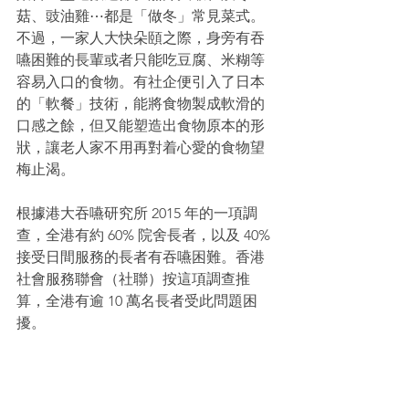
菇、豉油雞⋯都是「做冬」常見菜式。
不過，一家人大快朵頤之際，身旁有吞
嚥困難的長輩或者只能吃豆腐、米糊等
容易入口的食物。有社企便引入了日本
的「軟餐」技術，能將食物製成軟滑的
口感之餘，但又能塑造出食物原本的形
狀，讓老人家不用再對着心愛的食物望
梅止渴。
根據港大吞嚥研究所 2015 年的一項調
查，全港有約 60% 院舍長者，以及 40% 
接受日間服務的長者有吞嚥困難。香港
社會服務聯會（社聯）按這項調查推
算，全港有逾 10 萬名長者受此問題困
擾。