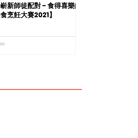
嶄新師徒配對 - 食得喜樂齡
食烹飪大賽2021】