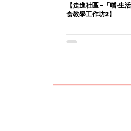
【走進社區 -「嚐‧生
食教學工作坊2】