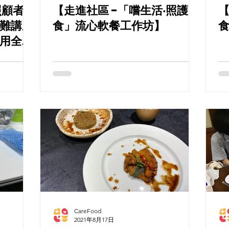
照顧者工
【走進社區 -「嚐生活‧照護
【走
困難講座
食」流心軟餐工作坊】
(費用全免
CareFood
2021年8月17日