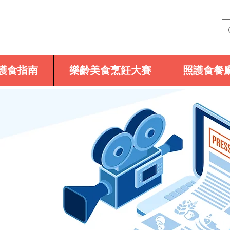
護食指南
樂齡美食烹飪大賽
照護食餐