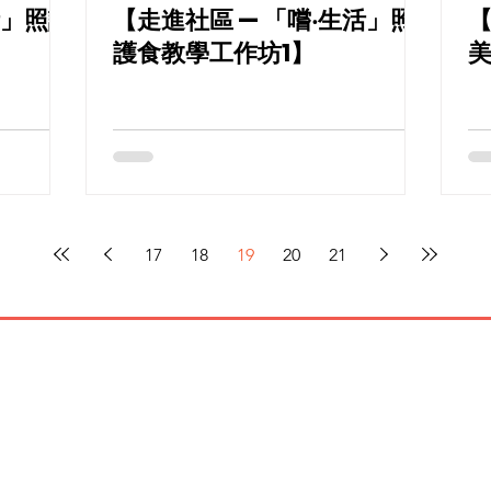
活」照護
【走進社區 — 「嚐‧生活」照
【
護食教學工作坊1】
美
17
18
19
20
21
​聯絡我們