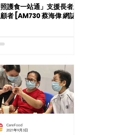
「照護食一站通」支援長者及
顧者 [AM730 蔡海偉 網誌]
CareFood
2021年9月3日