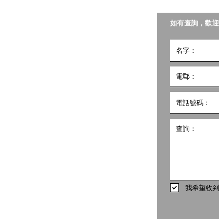
聯會照護食工作小組。
如有查詢，歡迎
小組
5號
10樓1002室 共創點子匯
hk
498
我希望收