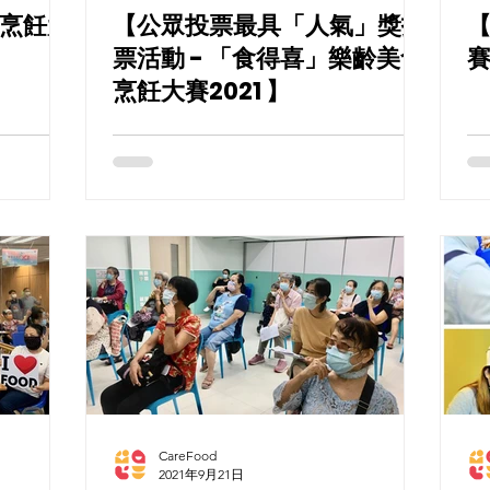
烹飪大
【公眾投票最具「人氣」獎投
票活動 - 「食得喜」樂齡美食
賽
烹飪大賽2021 】
CareFood
2021年9月21日