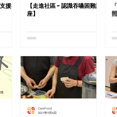
 支援社
【走進社區 - 認識吞嚥困難講
座】
照
CareFood
2021年9月6日