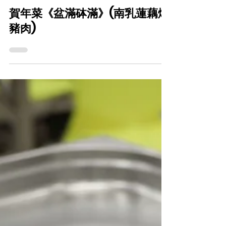
CareFood
2021年2月4日
賀年菜《盆滿砵滿》(南乳蓮藕燜
豬肉)