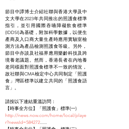
節目中譚博士介紹社聯與香港大學及中
文大學在2023年共同推出的照護食標準
指引，並引用國際吞嚥障礙飲食標準
(IDDSI)為基礎，附加科學數據，以便生
產商及入口商大量生產時應用實驗室檢
測方法為產品檢測照護食等級。另外，
節目中亦談及社福界應用樂齡科技及跨
境養老議題。然而，香港長者在内地養
老同樣面對照護食標準不一致的情況，
故社聯與CMA檢定中心共同制定「照護
食」灣區標準以建立共同的「照護食語
言」。
請按以下連結重溫訪問：
【時事全方位】「照護食」標準(一)
http://news.now.com/home/local/playe
r?newsId=584272
......