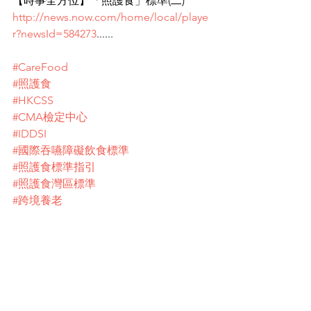
【時事全方位】「照護食」標準(二)
http://news.now.com/home/local/playe
r?newsId=584273
......
#CareFood
#照護食
#HKCSS
#CMA檢定中心
#IDDSI
#國際吞嚥障礙飲食標準
#照護食標準指引
#照護食灣區標準
#跨境養老