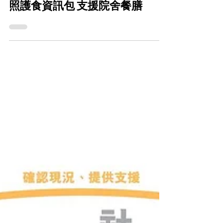
照護食資訊包 支援院舍餐膳