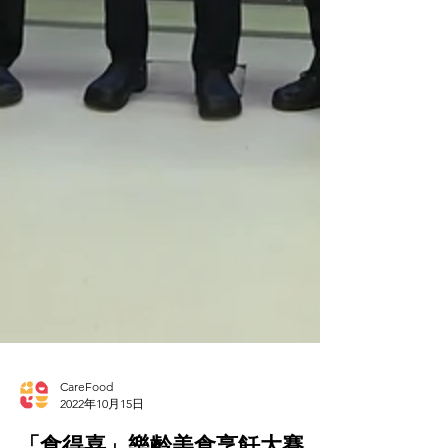
CareFood