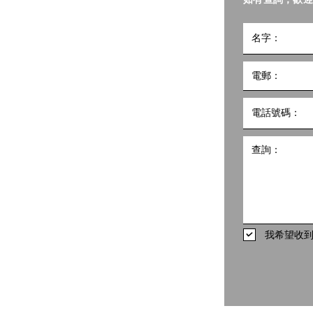
小組
5號
10樓1002室 共創點子匯
hk
498
我希望收