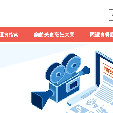
護食指南
樂齡美食烹飪大賽
照護食餐