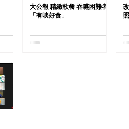
大公報 精緻軟餐 吞嚥困難者
「有啖好食」