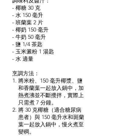
調味料及醬汁：
- 椰糖 30 克
- 水 150 毫升
- 班蘭葉 2 片
- 椰奶 150 毫升
- 牛奶 50 毫升
- 鹽 1/4 茶匙
- 玉米澱粉 1 湯匙
- 水 適量
烹調方法：
將米粉、150 毫升椰漿、鹽
和香蘭葉一起放入鍋中，加
熱煮沸並不斷攪拌，實際上
只需煮 7 分鐘。
將 30 克椰糖（適合糖尿病
患者）與 150 毫升水和斑蘭
葉一起放入鍋中，慢火煮至
變稠。