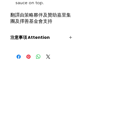
sauce on top.
翻譯由策略夥伴及贊助嘉里集
團及擇善基金會支持
注意事項 Attention
食譜內容、食物的軟硬度、稀杰度、尺
寸及測試方法僅供參考。實際情況可能
受食材種類、食物溫度、烹調方法、
餵食技巧、 工具及環境等因素影響。
​聯絡我們
患者進食前建議先諮詢言語治療師及相
關專業人士意見，評估個人適用的飲食
等級，並配合指示進食
如有查詢，歡迎聯絡香港社會服務聯會
The content of this recipe is for
照護食工作小組。
reference only. Patients are advised
to consult with speech therapists or
香港社會服務聯會 照護食工作小
other related professionals before
組
eating, to access the personal
appropriate dietary level, and to eat