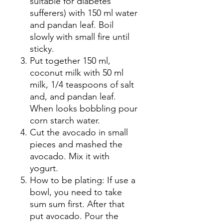
suitable for diabetes
sufferers) with 150 ml water
and pandan leaf. Boil
slowly with small fire until
sticky.
Put together 150 ml,
coconut milk with 50 ml
milk, 1/4 teaspoons of salt
and, and pandan leaf.
When looks bobbling pour
corn starch water.
Cut the avocado in small
pieces and mashed the
avocado. Mix it with
yogurt.
How to be plating: If use a
bowl, you need to take
sum sum first. After that
put avocado. Pour the