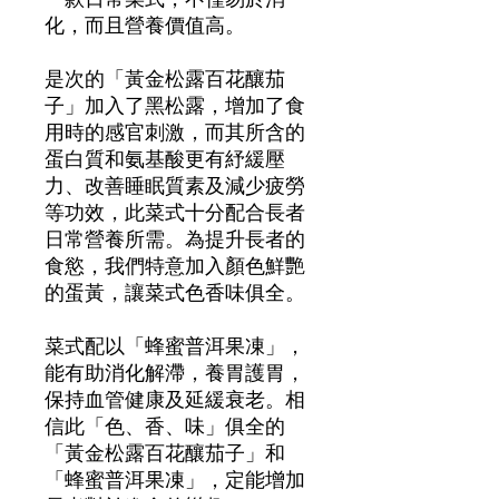
化，而且營養價值高。
是次的「黃金松露百花釀茄
子」加入了黑松露，增加了食
用時的感官刺激，而其所含的
蛋白質和氨基酸更有紓緩壓
力、改善睡眠質素及減少疲勞
等功效，此菜式十分配合長者
日常營養所需。為提升長者的
食慾，我們特意加入顏色鮮艷
的蛋黃，讓菜式色香味俱全。
菜式配以「蜂蜜普洱果凍」，
能有助消化解滯，養胃護胃，
保持血管健康及延緩衰老。相
信此「色、香、味」俱全的
「黃金松露百花釀茄子」和
「蜂蜜普洱果凍」，定能增加