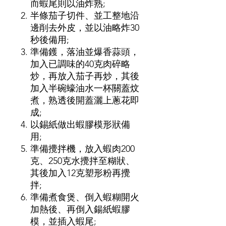
而蝦尾則以油炸熟;
半條茄子切件、並工整地沿
邊削去外皮，並以油略炸30
秒後備用;
準備鑊，落油並爆香蒜頭，
加入已調味的40克肉碎略
炒，再放入茄子再炒，其後
加入半碗蠔油水一杯關蓋炆
煮，熟透後開蓋灑上蔥花即
成;
以錫紙做出蝦膠模形狀備
用;
準備攪拌機，放入蝦肉200
克、250克水攪拌至糊狀、
其後加入12克塑形粉再攪
拌;
準備煮食煲、倒入蝦糊開火
加熱後、再倒入鍚紙蝦膠
模，並插入蝦尾;