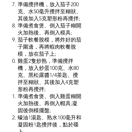
準備攪拌機，放入茄子200
克、水50毫升攪拌至糊狀、
其後加入5克塑形粉再攪拌;
準備煮食煲、倒入茄子糊開
火加熱後、再倒入模具;
茄子軟餐脫模，將炸好的茄
子圍邊，再將蝦肉軟餐脫
模，放在茄子上;
雞蛋2隻炒熟，準備攪拌
機，放入炒蛋100克、水80
克、黑松露醬1/4茶匙、攪
拌至糊狀、其後加入4克塑
形粉再攪拌;
準備煮食煲、倒入雞蛋糊開
火加熱後、再倒入帽具;凝
固後倒模擺盤;
蠔油1湯匙、熟水100毫升和
凝固粉1匙攪拌後，點於碟
上。