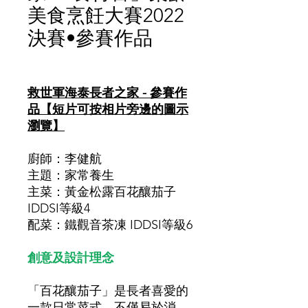
美食烹飪大賽2022
決賽•參賽作品
價
格
救世軍海泰長者之家 - 參賽作
品【短片可按相片旁邊的圖示
瀏覽】
廚師：李健航
主題：家常養生
主菜：黃金松露百花釀茄子
IDDSI等級4
配菜：鐵觀音茶凍 IDDSI等級6
創意及設計理念
「百花釀茄子」是長者喜愛的
一款日常菜式，不僅易於消