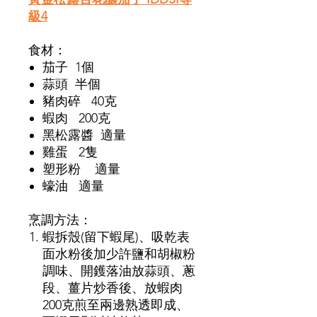
級4
食材：
茄子 1個
蒜頭 半個
豬肉碎 40克
蝦肉 200克
黑松露醬 適量
雞蛋 2隻
塑形粉 適量
蠔油 適量
烹調方法：
蝦拆殼(留下蝦尾)、吸乾表
面水粉後加少許鹽和胡椒粉
調味、開鑊落油放蒜頭、蔥
段、薑片炒香後、放蝦肉
200克煎至兩邊熟透即成、