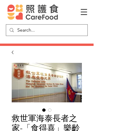
救世軍海泰長者之
家-「食得喜」樂齡