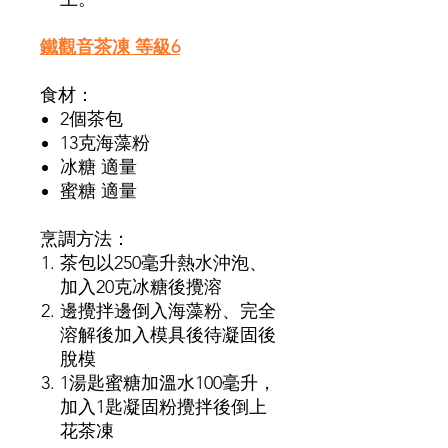
鐵觀音茶凍 等級6
食材：
2個茶包
13克海藻粉
冰糖 適量
蜜糖 適量
烹調方法：
茶包以250毫升熱水沖泡、
加入20克冰糖後攪溶
邊攪拌邊倒入海藻粉、完全
溶解後加入模具後待凝固後
脫模
1湯匙蜜糖加溫水100毫升，
加入1匙凝固粉攪拌後倒上
花茶凍