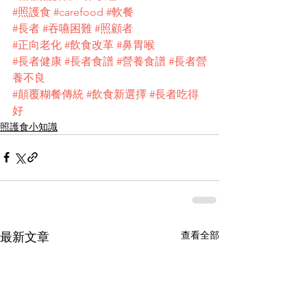
#照護食
#carefood
#軟餐
#長者
#吞嚥困難
#照顧者
#正向老化
#飲食改革
#鼻胃喉
#長者健康
#長者食譜
#營養食譜
#長者營
養不良
#顛覆糊餐傳統
#飲食新選擇
#長者吃得
好
照護食小知識
查看全部
最新文章