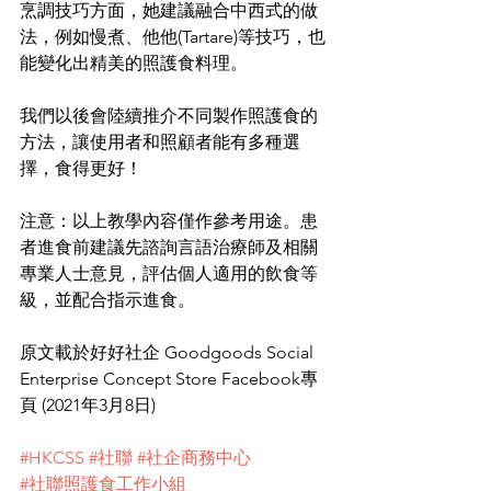
烹調技巧方面，她建議融合中西式的做
法，例如慢煮、他他(Tartare)等技巧，也
能變化出精美的照護食料理。
我們以後會陸續推介不同製作照護食的
方法，讓使用者和照顧者能有多種選
擇，食得更好！
注意：以上教學內容僅作參考用途。患
者進食前建議先諮詢言語治療師及相關
專業人士意見，評估個人適用的飲食等
級，並配合指示進食。
原文載於好好社企 Goodgoods Social 
Enterprise Concept Store Facebook專
頁 (2021年3月8日)
#HKCSS
#社聯
#社企商務中心
#社聯照護食工作小組