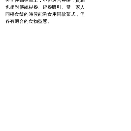
再切件鋪在飯上，不但適合吞嚥，賣相
也相對傳統糊餐、碎餐吸引。當一家人
同檯食飯的時候能夠食用同款菜式，但
各有適合的食物型態。