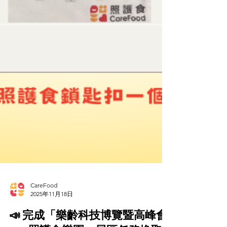
CareFood