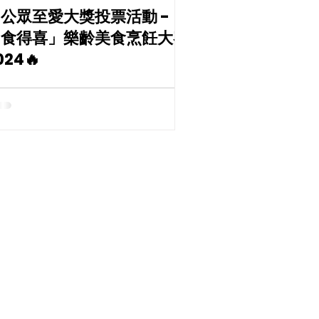
公眾至愛大獎投票活動 -
「食得喜」樂齡美食烹飪大賽
024🔥