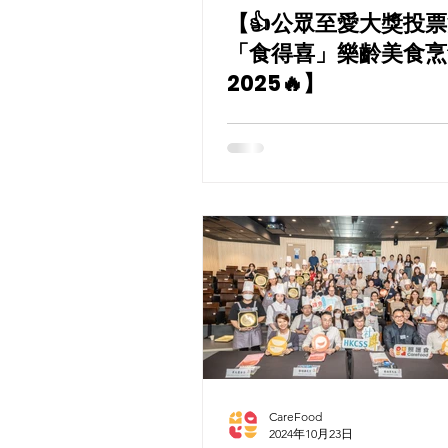
【👍公眾至愛大獎投票
「食得喜」樂齡美食烹
2025🔥】
CareFood
2024年10月23日