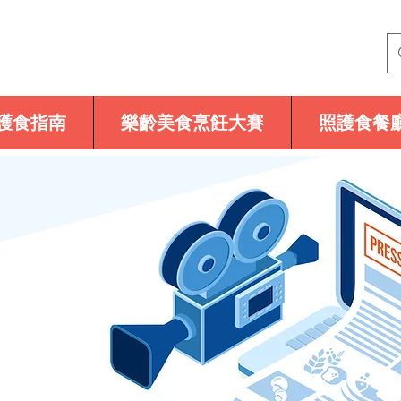
護食指南
樂齡美食烹飪大賽
照護食餐