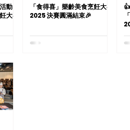
活動 -
「食得喜」樂齡美食烹飪大賽

飪大賽
2025 決賽圓滿結束🎉
2