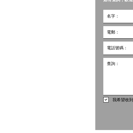
小組
5號
10樓1002室 共創點子匯
hk
498
我希望收