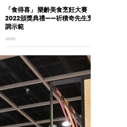
CareFood
2022年11月7日
「食得喜」 樂齡美食烹飪大賽
2022頒獎典禮——祈積奇先生烹
調示範