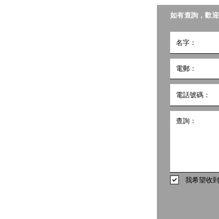
聯會照護食工作小組。
如有查詢，歡迎
小組
5號
10樓1002室 共創點子匯
hk
498
我希望收