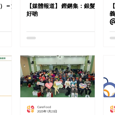
 – 深
【媒體報道】 鏗鏘集：銀髮食
【
好啲
@
CareFood
2025年1月23日