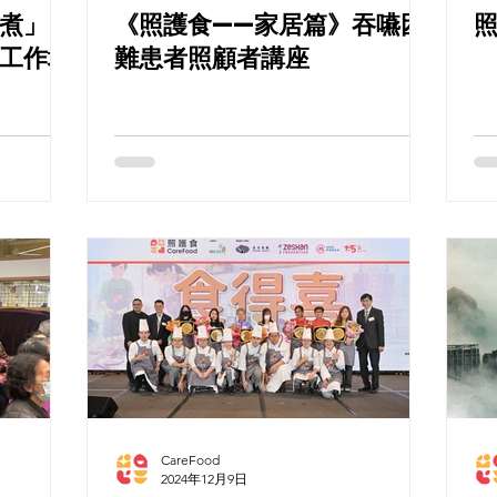
煮」
《照護食——家居篇》吞嚥困
照
工作坊
難患者照顧者講座
CareFood
2024年12月9日