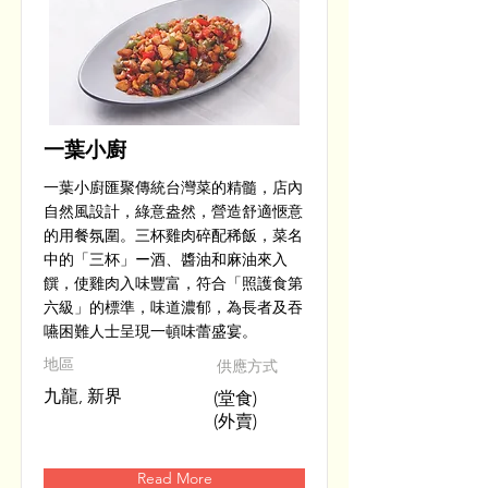
一葉小廚
一葉小廚匯聚傳統台灣菜的精髓，店內
自然風設計，綠意盎然，營造舒適愜意
的用餐氛圍。三杯雞肉碎配稀飯，菜名
中的「三杯」ー酒、醬油和麻油來入
饌，使雞肉入味豐富，符合「照護食第
六級」的標準，味道濃郁，為長者及吞
嚥困難人士呈現一頓味蕾盛宴。
​地區
供應方式
九龍, 新界
(堂食)
(外賣)
Read More