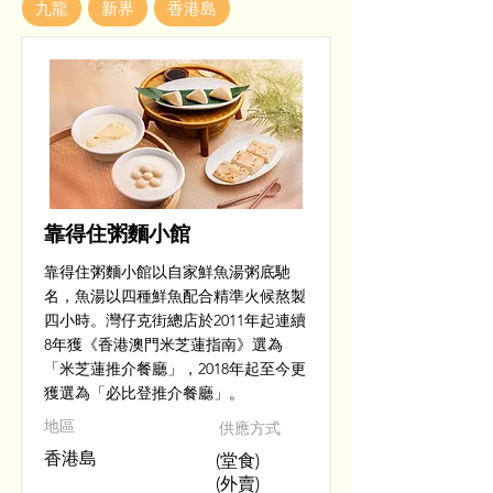
九龍
新界
香港島
靠得住粥麵小館
靠得住粥麵小館以自家鮮魚湯粥底馳
名，魚湯以四種鮮魚配合精準火候熬製
四小時。灣仔克街總店於2011年起連續
8年獲《香港澳門米芝蓮指南》選為
「米芝蓮推介餐廳」，2018年起至今更
獲選為「必比登推介餐廳」。
​地區
供應方式
香港島
(堂食)
(外賣)