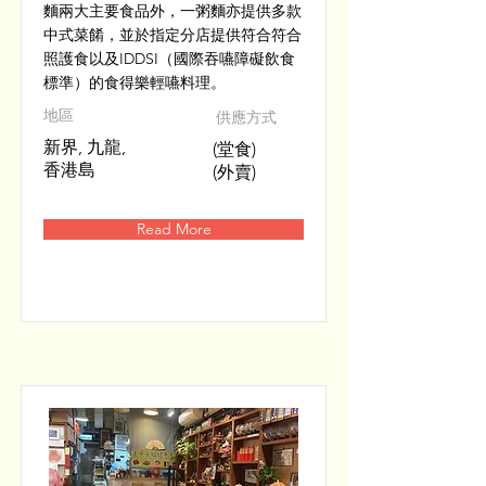
麵兩大主要食品外，一粥麵亦提供多款
中式菜餚，並於指定分店提供符合符合
照護食以及IDDSI（國際吞嚥障礙飲食
標準）的食得樂輕嚥料理。
​地區
供應方式
新界, 九龍,
(堂食)
香港島
(外賣)
Read More