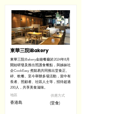
東華三院iBakery
東華三院iBakery金鐘餐廳於2024年8月
開始研發及推出照護食餐點，與姊妹社
企CookEasy 煮餸易共同推出堂食正、
碎、軟餐。至今舉辦多場活動，當中有
長者、照顧者、社區人士等，招待超過
200人，共享美食滋味。
​地區
供應方式
香港島
(堂食)