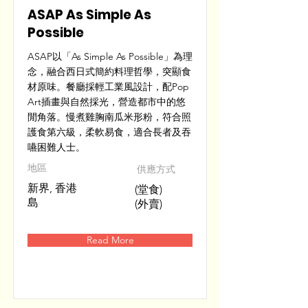
ASAP As Simple As
Possible
ASAP以「As Simple As Possible」為理
念，融合西日式簡約料理哲學，突顯食
材原味。餐廳採輕工業風設計，配Pop
Art插畫與自然採光，營造都市中的悠
閒角落。慢煮雞胸南瓜米形粉，符合照
護食第六級，柔軟易食，適合長者及吞
嚥困難人士。
​地區
供應方式
新界, 香港
(堂食)
島
(外賣)
Read More