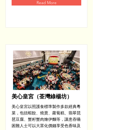
Read More
美心皇宮（荃灣綠楊坊）
美心皇宮以照護食標準製作多款經典粵
菜，包括蝦餃、燒賣、蘿蔔糕、翡翠琵
琶豆腐、蟹籽蟹肉燴伊麵等，讓患吞嚥
困難人士可以大眾化價錢享受色香味及