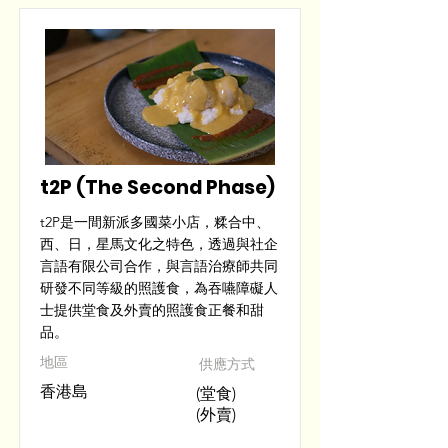
t2P (The Second Phase)
t2P是一間新派多國菜小店，糅合中、
西、日，星馬文化之特色，透過與社企
言語有限公司合作，與言語治療師共同
研發不同等級的照護食，為吞嚥障礙人
士提供堂食及外賣的照護食正餐和甜
品。
​地區
供應方式
香港島
(堂食)
(外賣)