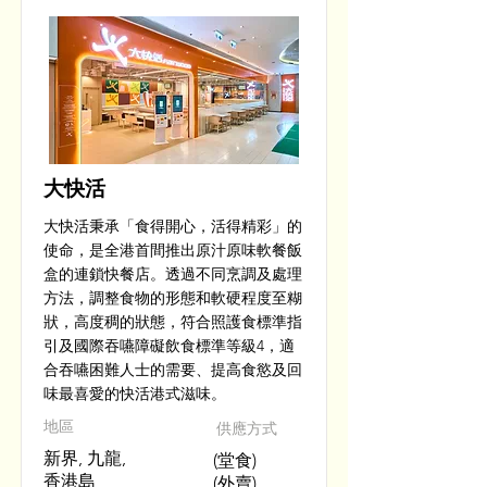
大快活
大快活秉承「食得開心，活得精彩」的
使命，是全港首間推出原汁原味軟餐飯
盒的連鎖快餐店。透過不同烹調及處理
方法，調整食物的形態和軟硬程度至糊
狀，高度稠的狀態，符合照護食標準指
引及國際吞嚥障礙飲食標準等級4，適
合吞嚥困難人士的需要、提高食慾及回
味最喜愛的快活港式滋味。
​地區
供應方式
新界, 九龍,
(堂食)
香港島
(外賣)