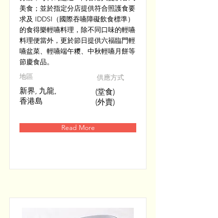
美食；並於指定分店提供符合照護食要
求及 IDDSI（國際吞嚥障礙飲食標準）
的食得樂輕嚥料理，除不同口味的輕嚥
料理便當外，更於節日提供六福臨門輕
嚥盆菜、輕嚥端午糭、中秋輕嚥月餅等
節慶食品。
​地區
供應方式
新界, 九龍,
(堂食)
香港島
(外賣)
Read More