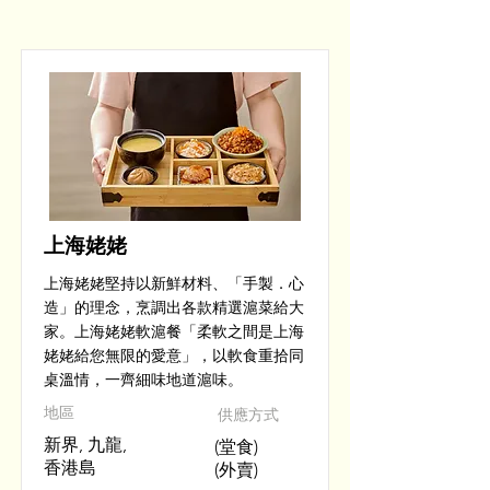
上海姥姥
上海姥姥堅持以新鮮材料、「手製．心
造」的理念，烹調出各款精選滬菜給大
家。上海姥姥軟滬餐「柔軟之間是上海
姥姥給您無限的愛意」，以軟食重拾同
桌溫情，一齊細味地道滬味。
​地區
供應方式
新界, 九龍,
(堂食)
香港島
(外賣)