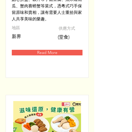
瓜、蟹肉賽螃蟹等菜式，憑粵式巧手保
留原味和賣相，讓有需要人士重拾與家
人共享美味的樂趣。
​地區
供應方式
新界
(堂食)
Read More