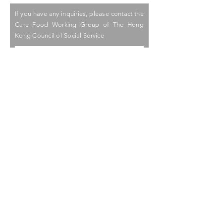
If you have any inquiries, please contact the
Care Food Working Group of The Hong
Kong Council of Social Service
I would like to receive the latest
information and promotion
updates regarding the Care Food
Initiative of HKCSS.