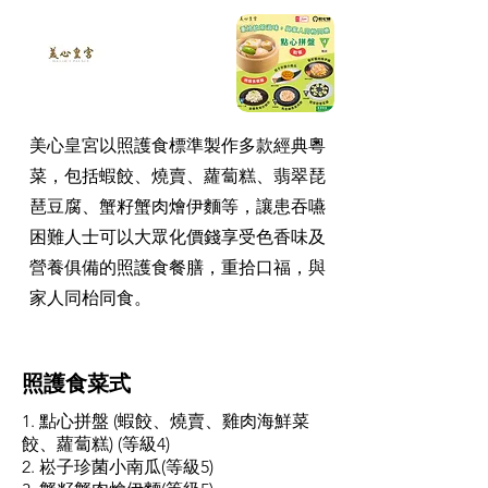
美心皇宮以照護食標準製作多款經典粵
菜，包括蝦餃、燒賣、蘿蔔糕、翡翠琵
琶豆腐、蟹籽蟹肉燴伊麵等，讓患吞嚥
困難人士可以大眾化價錢享受色香味及
營養俱備的照護食餐膳，重拾口福，與
家人同枱同食。
照護食菜式
1. 點心拼盤 (蝦餃、燒賣、雞肉海鮮菜
餃、蘿蔔糕) (等級4)
2. 崧子珍菌小南瓜(等級5)