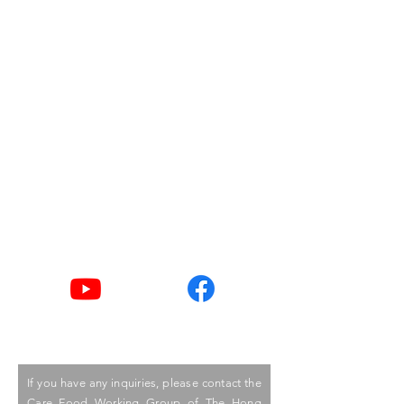
Room 1002, 10/F,
Duke of Windsor Social Service
Building,
15 Hennessy Road,
Wanchai, Hong Kong
Email
goodlife@hkcss.org.hk
Tel
2876 2406 / 2876 2498
Youtube
Facebook
If you have any inquiries, please contact the
Care Food Working Group of The Hong