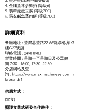
3. 蟹籽蟹肉燴伊麵(等級5)
4. 金腿魚茸炒鮮奶 (等級6)
5. 翡翠琵琶豆腐 (等級7EC)
6. 馬友鹹魚蒸肉餅 (等級7EC)
​詳細資料
餐廳地址 : 荃灣蕙荃路22-66號綠楊坊LG
樓G27號舖
聯絡電話 :
2498 8983
營業時間 : 星期一至星期日及公眾假
期 7:30 - 16:00, 17:30 -22:30
分店網站及查
詢 :
https://www.maximschinese.com.h
k/brand/1
供應方式：
(堂食)
​照護食菜式研發合作夥伴：