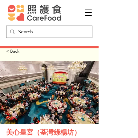
< Back
美心皇宮（荃灣綠楊坊）