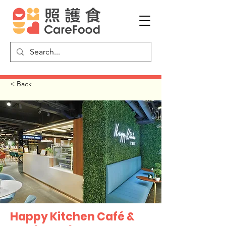
< Back
Happy Kitchen Café &