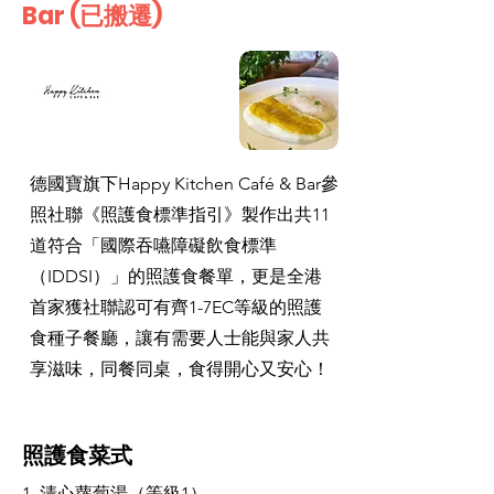
Bar (已搬遷)
德國寶旗下Happy Kitchen Café & Bar參
照社聯《照護食標準指引》製作出共11
道符合「國際吞嚥障礙飲食標準
（IDDSI）」的照護食餐單，更是全港
首家獲社聯認可有齊1-7EC等級的照護
食種子餐廳，讓有需要人士能與家人共
享滋味，同餐同桌，食得開心又安心！
照護食菜式
1. 清心蘿蔔湯（等級1）