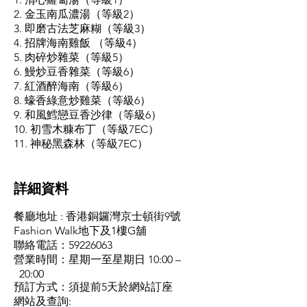
2. 金玉南瓜濃湯（等級2）
3. 即磨古法芝麻糊（等級3）
4. 招牌海南雞飯 （等級4）
5. 肉碎炒雜菜（等級5）
6. 鰻炒豆香雜菜（等級6）
7. 紅酒醉海南（等級6）
8. 蠔香綠意炒雞菜（等級6）
9. 和風鱈戀豆香沙律（等級6）
10. 初雪木糠布丁（等級7EC）
11. 神秘黑森林（等級7EC）
​詳細資料
餐廳地址 : 香港銅鑼灣京士頓街9號
Fashion Walk地下及1樓G舖
聯絡電話：59226063
營業時間：星期一至星期日 10:00 –
20:00
預訂方式：須提前5天於網站訂座
網站及查詢: