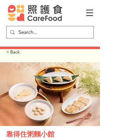
< Back
靠得住粥麵小館