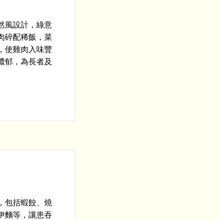
然風設計，綠意
肉碎配稀飯，菜
，使雞肉入味豐
濃郁，為長者及
，包括蝦餃、燒
伊麵等，讓患吞