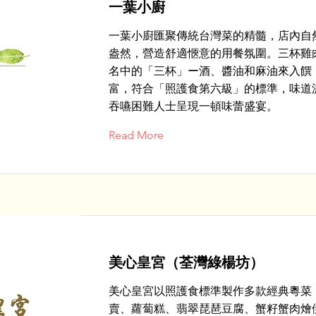
一葉小廚
一葉小廚匯聚傳統台灣菜的精髓，店內自
盎然，營造舒適愜意的用餐氛圍。三杯雞
名中的「三杯」ー酒、醬油和麻油來入饌
富，符合「照護食第六級」的標準，味道
吞嚥困難人士呈現一頓味蕾盛宴。
Read More
美心皇宮（荃灣綠楊坊）
美心皇宮以照護食標準製作多款經典粵菜
賣、蘿蔔糕、翡翠琵琶豆腐、蟹籽蟹肉燴