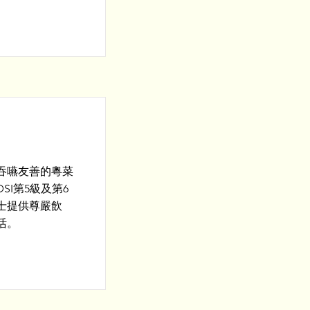
吞嚥友善的粵菜
SI第5級及第6
士提供尊嚴飲
活。