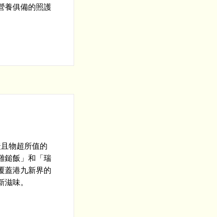
營養俱備的照護
捷且物超所值的
雞鎚飯」和「瑞
覆蓋港九新界的
新滋味。