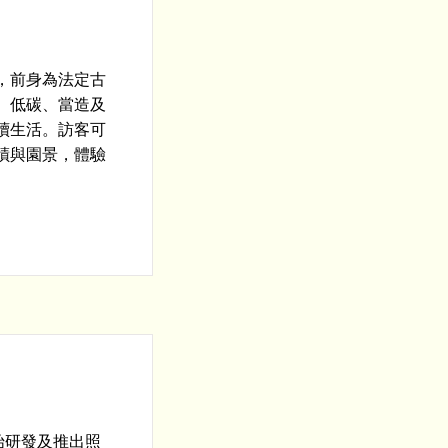
，前身為法定古
、低碳、當造及
續生活。訪客可
蹟與園景，體驗
開始研發及推出照