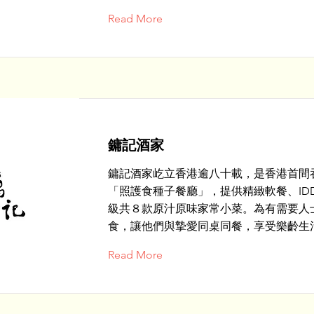
Read More
鏞記酒家
鏞記酒家屹立香港逾八十載，是香港首間
「照護食種子餐廳」，提供精緻軟餐、IDD
級共８款原汁原味家常小菜。為有需要人
食，讓他們與摯愛同桌同餐，享受樂齡生
Read More