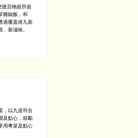
便捷且物超所值
草雞鎚飯」和
透過覆蓋港九新
喜、新滋味。
宴，以九道符合
饌及點心，鼓勵
享用粵菜及點心