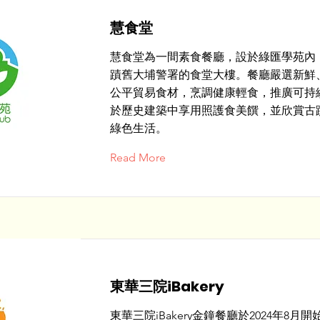
慧食堂
慧食堂為一間素食餐廳，設於綠匯學苑內
蹟舊大埔警署的食堂大樓。餐廳嚴選新鮮
公平貿易食材，烹調健康輕食，推廣可持
於歷史建築中享用照護食美饌，並欣賞古
綠色生活。
Read More
東華三院iBakery
東華三院iBakery金鐘餐廳於2024年8月