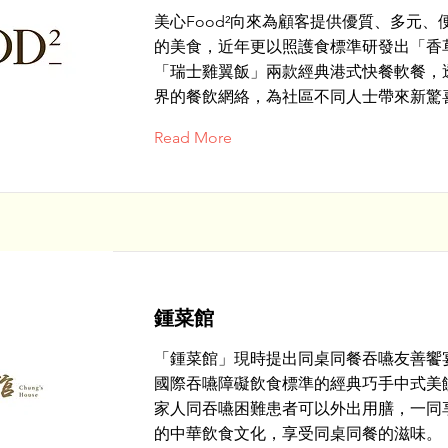
美心Food²向來為顧客提供優質、多元、
的美食，近年更以照護食標準研發出「香
「瑞士雞翼飯」兩款經典港式快餐軟餐，
界的餐飲網絡，為社區不同人士帶來新驚
Read More
鍾菜館
「鍾菜館」現時提出同桌同餐吞嚥友善饗
國際吞嚥障礙飲食標準的經典巧手中式美
家人同吞嚥困難患者可以外出用膳，一同
的中華飲食文化，享受同桌同餐的滋味。