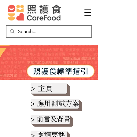
> 主頁
> 應用測試方案
> 前言及背景
> 烹調要訣