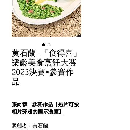
黄石蘭 -「食得喜」
樂齡美食烹飪大賽
2023決賽•參賽作
品
價
格
張向群 - 參賽作品【短片可按
相片旁邊的圖示瀏覽】
照顧者：黃石蘭