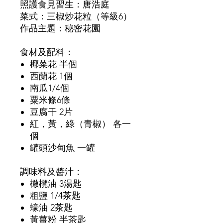
照護食見習生：唐浩庭
菜式：三椒炒花粒（等級6）
作品主題：秘密花園
食材及配料：
椰菜花
半個
西蘭花
1
個
南瓜
1/4
個
粟米條
6
條
豆腐干
2
片
紅，黃，綠（青椒）
各一
個
罐頭沙甸魚
一罐
調味料及醬汁：
橄欖油
3
湯匙
粗鹽
1/4
茶匙
蠔油
2
茶匙
黃薑粉
半茶匙