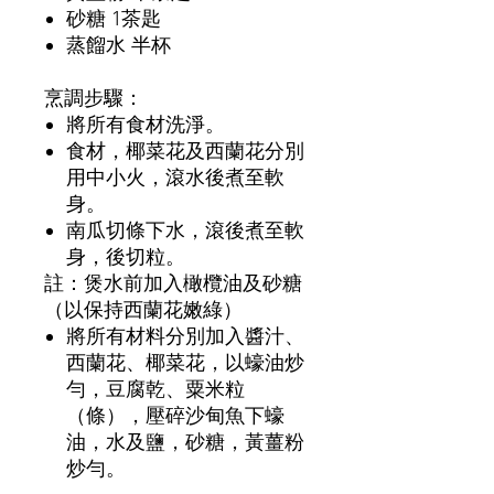
砂糖
1
茶匙
蒸餾水
半杯
烹調步驟：
將所有食材洗淨。
食材，椰菜花及西蘭花分別
用中小火，滾水後煮至軟
身。
南瓜切條下水，滾後煮至軟
身，後切粒。
註：煲水前加入橄欖油及砂糖
（以保持西蘭花嫩綠）
將所有材料分別加入醬汁、
西蘭花、椰菜花，以蠔油炒
勻，豆腐乾、粟米粒
（條），壓碎沙甸魚下蠔
油，水及鹽，砂糖，黃薑粉
炒勻。