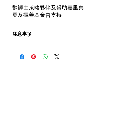
翻譯由策略夥伴及贊助嘉里集
團及擇善基金會支持
注意事項
煮食片段、 食譜內容、食物的軟硬
度、稀杰度、尺寸及測試方法僅供參
考。實際情況可能受食材種類、食物溫
度、烹調方法、 餵食技巧、 工具及環
​聯絡我們
境等因素影響。患者進食前建議先諮詢
言語治療師及相關專業人士意見，評估
個人適用的飲食等級，並配合指示進
如有查詢，歡迎聯絡香港社會服務聯會
食。
照護食工作小組。
香港社會服務聯會 照護食工作小
組
地址
香港灣仔軒尼詩道15號