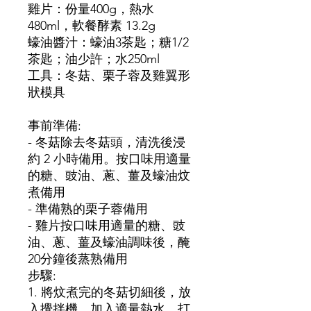
雞片：份量400g，熱水
480ml，軟餐酵素 13.2g
蠔油醬汁：蠔油3茶匙；糖1/2
茶匙；油少許；水250ml
工具：冬菇、栗子蓉及雞翼形
狀模具
事前準備:
- 冬菇除去冬菇頭，清洗後浸
約 2 小時備用。按口味用適量
的糖、豉油、蔥、薑及蠔油炆
煮備用
- 準備熟的栗子蓉備用
- 雞片按口味用適量的糖、豉
油、蔥、薑及蠔油調味後，醃
20分鐘後蒸熟備用
步驟:
1. 將炆煮完的冬菇切細後，放
入攪拌機，加入適量熱水，打