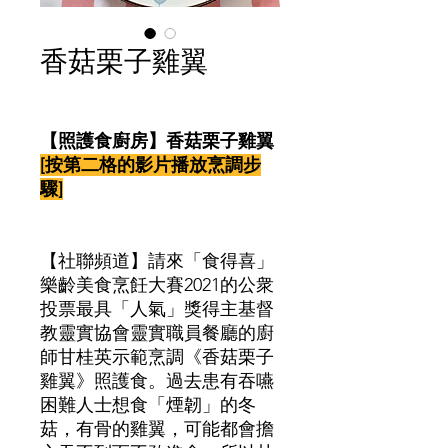
香菇栗子雞翼
價
格
【照護食廚房】香菇栗子雞翼
[按第二格的影片播放烹調步
驟]
【社聯頻道】請來「食得喜」
樂齡美食烹飪大賽2021的公衆
投票最具「人氣」獎得主基督
教靈實協會靈實職員餐廳的廚
師甘桂英示範烹調《香菇栗子
雞翼》照護食。過去患有吞嚥
困難人士想食「煙韌」的冬
菇，有骨的雞翼，可能都會擔