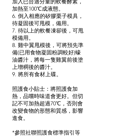
加入已合適分量的軟餐酵素，
加熱至100℃成液態。
6. 倒入相應的矽膠栗子模具，
待凝固後可甩模，備用。
7. 待以上的軟餐凍卻後，可甩
模備用。
8. 雞中翼甩模後，可將預先準
備(已用食物凝固粉調較好)蠔
油醬汁，將每一隻雞翼前後塗
上增稠後的醬汁。
9. 將所有食材上碟。
照護食小貼士：將照護食加
熱，品嚐時味道會更好。但切
記不可加熱超過70℃，否則會
改變食物的形態和質感，影響
進食。
*參照社聯照護食標準指引等