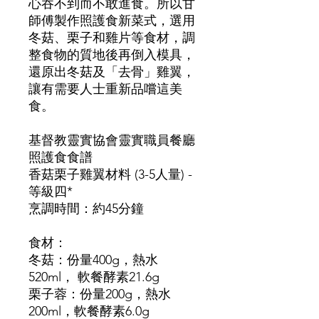
心吞不到而不敢進食。所以甘
師傅製作照護食新菜式，選用
冬菇、栗子和雞片等食材，調
整食物的質地後再倒入模具，
還原出冬菇及「去骨」雞翼，
讓有需要人士重新品嚐這美
食。
基督教靈實協會靈實職員餐廳
照護食食譜
香菇栗子雞翼材料 (3-5人量) -
等級四*
烹調時間：約45分鐘
食材：
冬菇：份量400g，熱水
520ml， 軟餐酵素21.6g
栗子蓉：份量200g，熱水
200ml，軟餐酵素6.0g