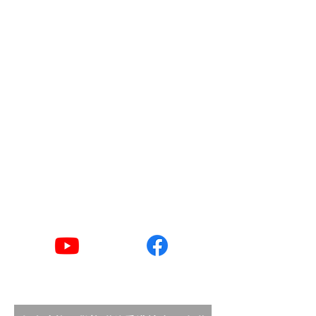
組
地址
香港灣仔軒尼詩道15號
溫莎公爵社會服務大廈10樓1002室 共創
點子匯
​電郵
goodlife@hkcss.org.hk
​聯絡電話
2876 2406 / 2876 2498
YouTube
Facebook