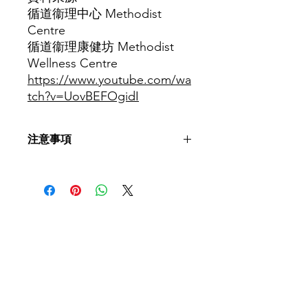
循道衞理中心 Methodist
Centre
循道衞理康健坊 Methodist
Wellness Centre
https://www.youtube.com/wa
tch?v=UovBEFOgidI
注意事項
如病患者有任何疑問，請先向言語治療
師或醫護人員查詢。於製作照護食時，
需配合言語治療師或醫護人員指示。
​聯絡我們
如有查詢，歡迎聯絡香港社會服務聯會
照護食工作小組。
香港社會服務聯會 照護食工作小