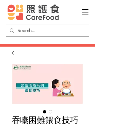
吞嚥困難餵食技巧