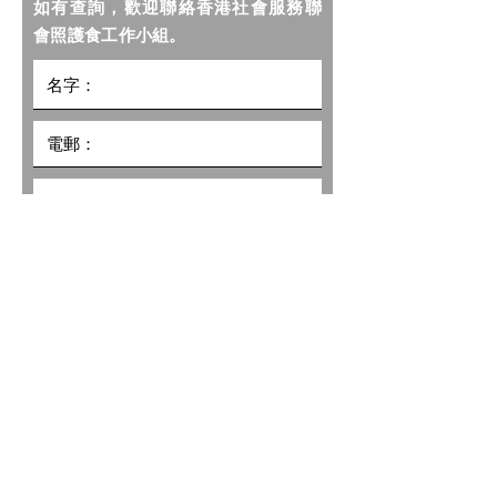
如有查詢，歡迎聯絡香港社會服務聯
會照護食工作小組。
我希望收到社聯照護食計劃的最新
資訊及推廣