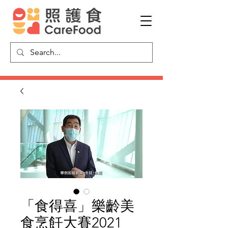
「食得喜」樂齡美
食烹飪大賽2021