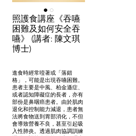
照護食講座《吞嚥
困難及如何安全吞
嚥》 (講者: 陳文琪
博士)
價
格
進食時經常噎著或「落錯
格」，可能是出現吞嚥困難。
患者主要是中風、柏金遜症、
或者認知障礙症的長者，亦有
部份是鼻咽癌患者。由於肌肉
退化和控制能力減退，患者無
法將食物送到胃部消化，不但
會導致營養不良，甚至引起吸
入性肺炎。透過肌肉協調訓練