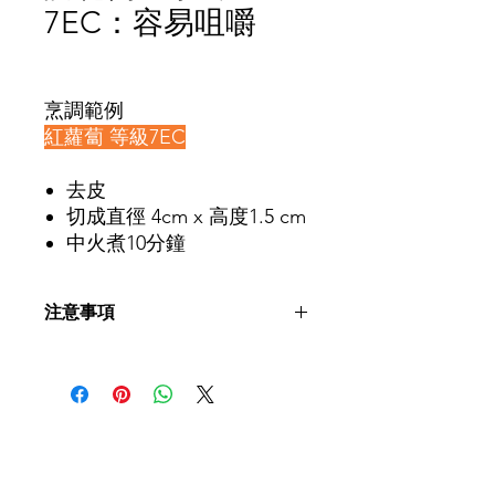
7EC：容易咀嚼
價
格
烹調範例
紅蘿蔔 等級7EC
去皮
切成直徑 4cm x 高度1.5 cm
中火煮10分鐘
注意事項
教學內容僅作參考用途。患者進食前建
議先諮詢言語治療師及相關專業人士意
見，評估個人使用的飲食等級，並配合
指示進食。
​聯絡我們