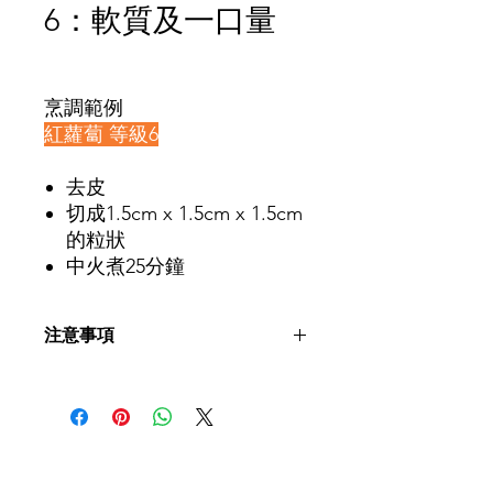
6：軟質及一口量
價
格
烹調範例
紅蘿蔔 等級6
去皮
切成1.5cm x 1.5cm x 1.5cm
的粒狀
中火煮25分鐘
注意事項
教學內容僅作參考用途。患者進食前建
議先諮詢言語治療師及相關專業人士意
見，評估個人使用的飲食等級，並配合
指示進食。
​聯絡我們