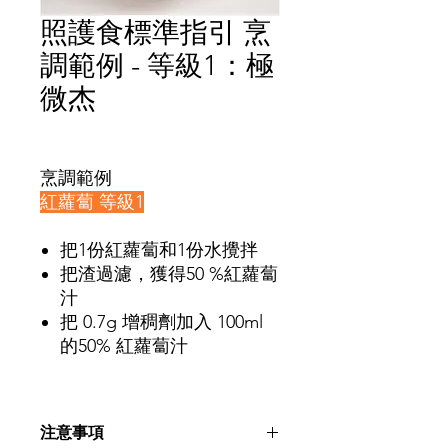
照護食標準指引 烹
調範例 - 等級1：極
微杰
價
格
烹調範例
紅蘿蔔 等級1
把1份紅蘿蔔和1份水攪拌
把渣過濾，獲得50 %紅蘿蔔
汁
把 0.7g 增稠劑加入 100ml
的50% 紅蘿蔔汁
注意事項