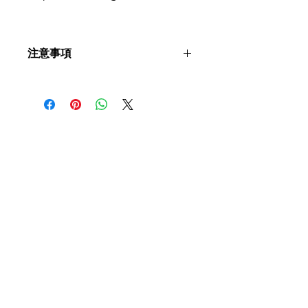
注意事項
教學內容僅作參考用途。患者進食前建
議先諮詢言語治療師及相關專業人士意
見，評估個人使用的飲食等級，並配合
指示進食。
​聯絡我們
如有查詢，歡迎聯絡香港社會服務聯會
照護食工作小組。
香港社會服務聯會 照護食工作小
組
地址
香港灣仔軒尼詩道15號
溫莎公爵社會服務大廈10樓1002室 共創