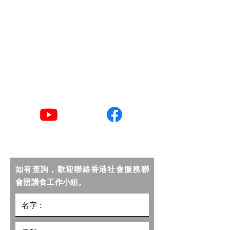
點子匯
​電郵
goodlife@hkcss.org.hk
​聯絡電話
2876 2406 / 2876 2498
YouTube
Facebook
如有查詢，歡迎聯絡香港社會服務聯
會照護食工作小組。