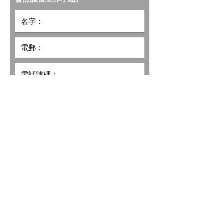
我希望收到社聯照護食計劃的最新
資訊及推廣
提交