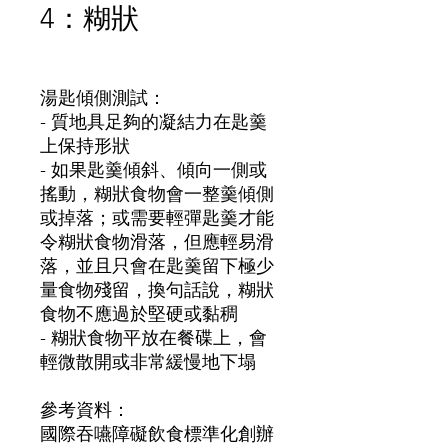
4：糊狀
價
格
湯匙傾側測試：
-
質地具足夠的凝結力在匙羹
上保持形狀
-
如果匙羹傾斜、傾向一側或
搖動，糊狀食物會一整羹傾側
或掉
落；
或需要輕彈匙羹才能
令糊狀食物滑落，但應輕易滑
落，
並且只會在匙羹留下極少
量食物殘留，換句話說，糊狀
食物不
應過於堅硬或黏稠
-
糊狀食物平放在餐碟上，會
輕微散開或非常緩慢地下塌
參考資料：
國際吞嚥障礙飲食標準化創辦