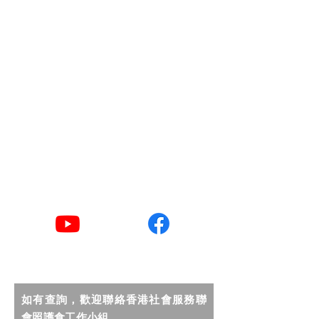
地址
香港灣仔軒尼詩道15號
溫莎公爵社會服務大廈10樓1002室 共創
點子匯
​電郵
goodlife@hkcss.org.hk
​聯絡電話
2876 2406 / 2876 2498
YouTube
Facebook
如有查詢，歡迎聯絡香港社會服務聯
會照護食工作小組。