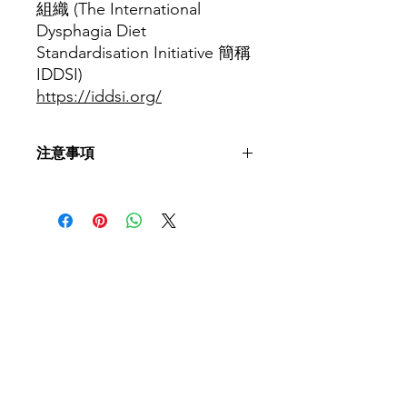
組織 (The International
Dysphagia Diet
Standardisation Initiative 簡稱
IDDSI)
https://iddsi.org/
注意事項
短片教學內容僅作參考用途。患者進食
前建議先諮詢言語治療師及相關專業人
士意見，評估個人使用的飲食等級，並
配合指示進食。
​聯絡我們
如有查詢，歡迎聯絡香港社會服務聯會
照護食工作小組。
香港社會服務聯會 照護食工作小
組