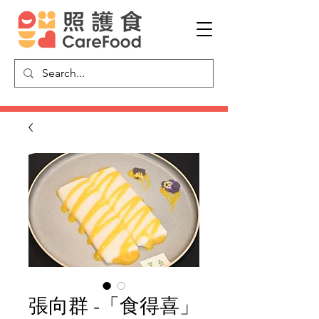
張向群 -「食得喜」