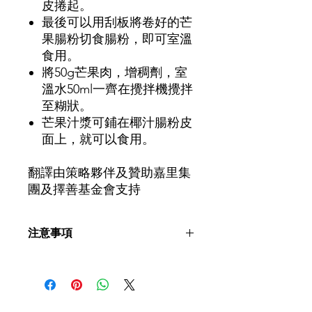
皮捲起。
最後可以用刮板將卷好的芒
果腸粉切食腸粉，即可室溫
食用。
將
50g
芒果肉，增稠劑，室
溫水
50ml
一齊在攪拌機攪拌
至糊狀。
芒果汁漿可鋪在椰汁腸粉皮
面上，就可以食用。
翻譯由策略夥伴及贊助嘉里集
團及擇善基金會支持
注意事項
煮食片段、 食譜內容、食物的軟硬
度、稀杰度、尺寸及測試方法僅供參
考。實際情況可能受食材種類、食物溫
度、烹調方法、 餵食技巧、 工具及環