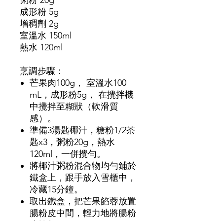
粥粉
20g
成形粉
5g
增稠劑
2g
室溫水
150ml
熱水
120ml
烹調步驟：
芒果肉
100g
，
室溫水
100
mL
，成形粉
5g
，
在攪拌機
中攪拌至糊狀（軟滑質
感）。
準備
3
湯匙椰汁，糖粉
1/2
茶
匙
x3
，粥粉
20g
，熱水
120ml
，一併攪勻。
將椰汁粥粉混合物均勻鋪於
鐵盒上，跟手放入雪櫃中，
冷藏
15
分鐘。
取出鐵盒，把芒果餡蓉放置
腸粉皮中間，輕力地將腸粉