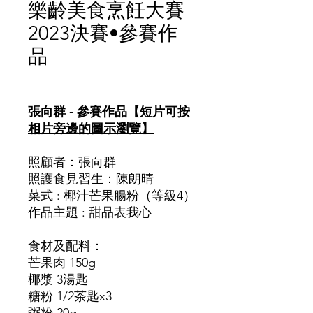
樂齡美食烹飪大賽
2023決賽•參賽作
品
價
格
張向群 - 參賽作品【短片可按
相片旁邊的圖示瀏覽】
照顧者：張向群
照護食見習生：陳朗晴
菜式 : 椰汁芒果腸粉（等級4）
作品主題 : 甜品表我心
食材及配料：
芒果肉
150g
椰漿
3
湯匙
糖粉
1/2
茶匙
x3