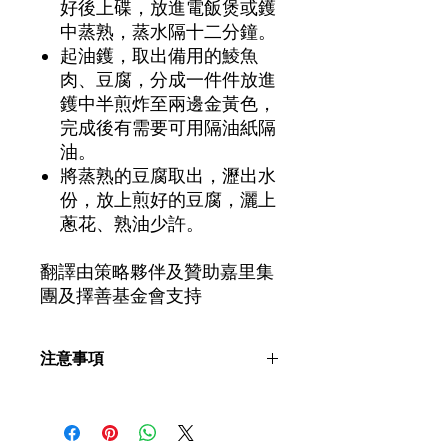
好後上碟，放進電飯煲或鑊
中蒸熟，蒸水隔十二分鐘。
起油鑊，取出備用的鯪魚
肉、豆腐，分成一件件放進
鑊中半煎炸至兩邊金黃色，
完成後有需要可用隔油紙隔
油。
將蒸熟的豆腐取出，瀝出水
份，放上煎好的豆腐，灑上
蔥花、熟油少許。
翻譯由策略夥伴及贊助嘉里集
團及擇善基金會支持
注意事項
煮食片段、 食譜內容、食物的軟硬
度、稀杰度、尺寸及測試方法僅供參
考。實際情況可能受食材種類、食物溫