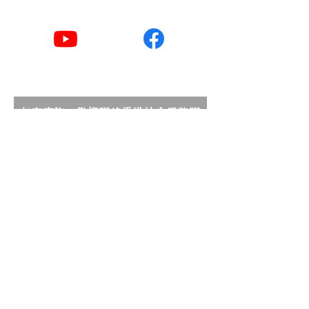
YouTube
Facebook
如有查詢，歡迎聯絡香港社會服務聯
會照護食工作小組。