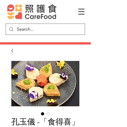
孔玉儀 -「食得喜」