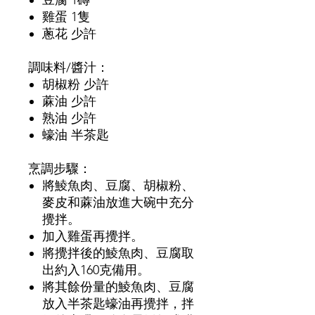
豆腐
1
磚
雞蛋
1
隻
蔥花
少許
調味料
/
醬汁：
胡椒粉
少許
蔴油
少許
熟油
少許
蠔油
半茶匙
烹調步驟：
將鯪魚肉、豆腐、胡椒粉、
麥皮和蔴油放進大碗中充分
攪拌。
加入雞蛋再攪拌。
將攪拌後的鯪魚肉、豆腐取
出約入
160
克備用。
將其餘份量的鯪魚肉、豆腐
放入半茶匙蠔油再攪拌，拌