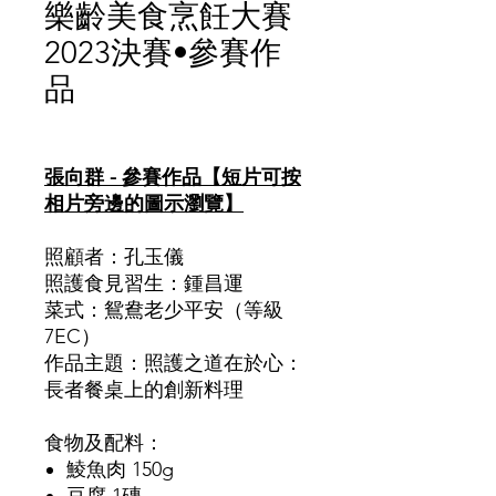
樂齡美食烹飪大賽
2023決賽•參賽作
品
價
格
張向群 - 參賽作品【短片可按
相片旁邊的圖示瀏覽】
照顧者：孔玉儀
照護食見習生：鍾昌運
菜式：鴛鴦老少平安（等級
7EC）
作品主題：照護之道在於心：
長者餐桌上的創新料理
食物及配料：
鯪魚肉
150g