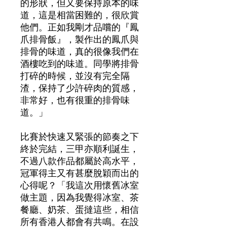
的形狀，但又要保持原本的味
道，這是相當困難的，很欣賞
他們。正如我剛才品嚐的『鳳
爪排骨飯』，製作出的鳳爪與
排骨的味道，真的很像我們在
酒樓吃到的味道。同學將排骨
打碎的時候，並沒有完全隔
渣，保持了少許碎肉的質感，
非常好，也有很重的排骨味
道。」
比賽於快速又緊張的節奏之下
終於完結，三甲亦順利誕生，
不過八款作品都屬於高水平，
冠軍得主又有甚麼脫穎而出的
心得呢？「我這次用懷舊冰室
做主題，因為我覺得冰室、茶
餐廳、奶茶、蛋撻這些，相信
所有香港人都會有共鳴。在設