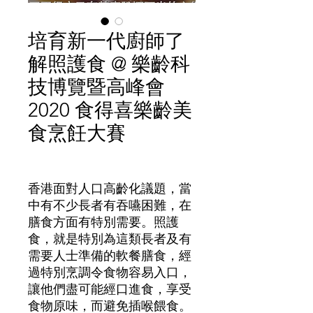
培育新一代廚師了
解照護食 @ 樂齡科
技博覽暨高峰會
2020 食得喜樂齡美
食烹飪大賽
價
格
香港面對人口高齡化議題，當
中有不少長者有吞嚥困難，在
膳食方面有特別需要。照護
食，就是特別為這類長者及有
需要人士準備的軟餐膳食，經
過特別烹調令食物容易入口，
讓他們盡可能經口進食，享受
食物原味，而避免插喉餵食。