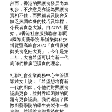
然而，香港的照護食發展尚算
初步，不少意見亦認為照護食
賣相不佳，而照顧者及院舍又
缺乏烹調軟餐的技巧及準標，
令長者食慾大減。自2019年開
始，#香港社會服務聯會 聯同
#國際廚藝學院 舉辦樂齡科技
博覽暨高峰會2020「食得喜樂
齡美食烹飪大賽」，今年是第
二年，大會希望可以向新一代
廚師們推廣照護食的理念。
社聯社會企業商務中心主管譚
穎茜女士說：「希望想培育新
一代的廚師，令他們對照護食
認識更多，並對吞咽困難的問
題有更多認識。我們邀請了國
際廚藝學院的學生去製作一些
食譜，並訴說食譜背後的故