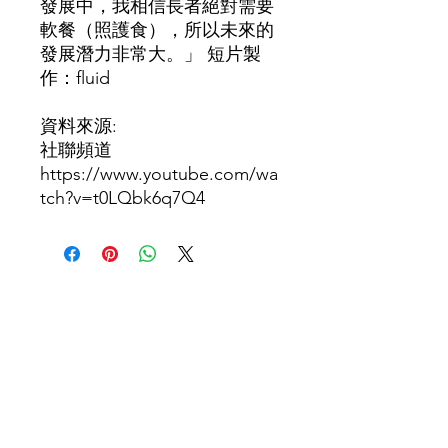
發展中，我相信長者絕對需要
軟餐（照護食），所以未來的
發展潛力非常大。」 短片製
作：fluid
資料來源:
社聯頻道
https://www.youtube.com/wa
tch?v=t0LQbk6q7Q4
​聯絡我們
如有查詢，歡迎聯絡香港社會服務聯會
照護食工作小組。
香港社會服務聯會 照護食工作小
組