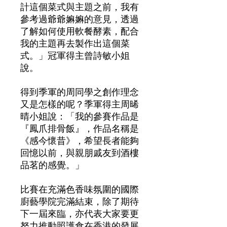
計這個菜式與主題之前，我有
參考過爺爺嫲嫲的意見，透過
了解如何使用軟餐酵素，配合
我的主題再去製作出這個菜
式。」冠軍得主曾詩敏小姐
說。
得到季軍的周同學之創作理念
又是怎樣的呢？季軍得主周晞
晴小姐說：「我的參賽作品是
『鳳爪排骨飯』，作品名稱是
《感今懷昔》，希望長者能夠
回憶以前，與親朋戚友到酒樓
品茗的感覺。」
比賽在充滿色香味氛圍的國際
廚藝學院完滿結束，除了期待
下一屆來臨，亦代表大家要更
努力推動照護食在香港的發展