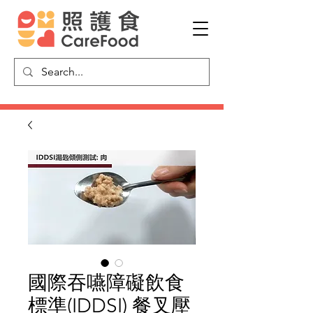
國際吞嚥障礙飲食
標準(IDDSI) 餐叉壓