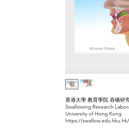
香港大學 教育學院 吞嚥研
Swallowing Research Labora
University of Hong Kong
https://swallow.edu.hku.hk