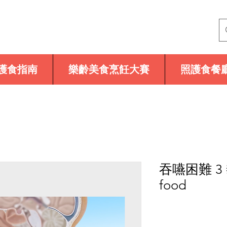
護食指南
樂齡美食烹飪大賽
照護食餐
吞嚥困難 3 
food
價