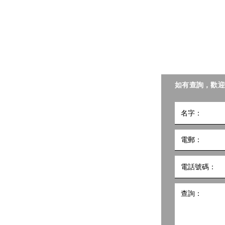
​聯絡我們
聯會照護食工作小組。
如有查詢，歡迎
小組
5號
10樓1002室 共創點子匯
hk
498