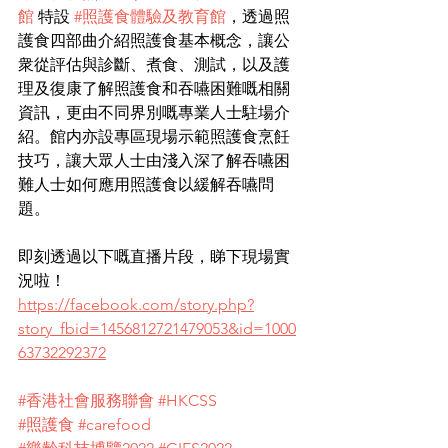
館
 特設 
#照護食體驗及教育館
，透過照
護食四部曲介紹照護食基本概念，讓公
衆從評估與診斷、煮食、測試，以及護
理及復康了解照護食和吞嚥困難嘅相關
資訊，更由不同界別嘅專業人士駐場介
紹。館内亦設專區現場示範照護食烹飪
技巧，讓大眾人士由淺入深了解吞嚥困
難人士如何應用照護食以緩解吞嚥問
題。
即刻透過以下嘅直播片段，睇下現場實
況啦！
https://facebook.com/story.php?
story_fbid=1456812721479053&id=1000
63732292372
#香港社會服務聯會
#HKCSS
#照護食
#carefood