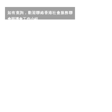
如有查詢，歡迎聯絡香港社會服務聯
會照護食工作小組。
我希望收到社聯照護食計劃的最新
資訊及推廣