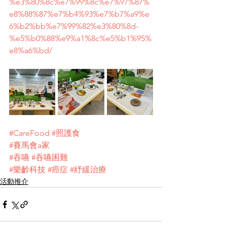
%e3%80%8c%e7%99%8c%e7%97%87%
e8%88%87%e7%b4%93%e7%b7%a9%e
6%b2%bb%e7%99%82%e3%80%8d-
%e5%b0%88%e9%a1%8c%e5%b1%95%
e8%a6%bd/
#CareFood
#照護食
#賽馬會a家
#吞嚥
#吞嚥困難
#樂齡科技
#癌症
#紓緩治療
活動推介