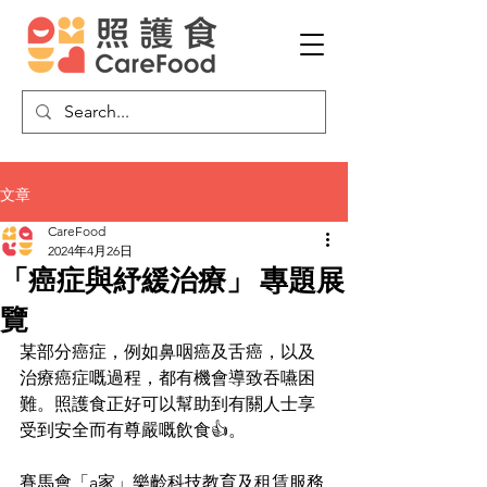
文章
CareFood
2024年4月26日
「癌症與紓緩治療」 專題展
覽
某部分癌症，例如鼻咽癌及舌癌，以及
治療癌症嘅過程，都有機會導致吞嚥困
難。照護食正好可以幫助到有關人士享
受到安全而有尊嚴嘅飲食👍。
賽馬會「a家」樂齡科技教育及租賃服務