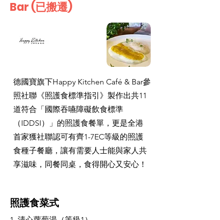
Bar (已搬遷)
德國寶旗下Happy Kitchen Café & Bar參
照社聯《照護食標準指引》製作出共11
道符合「國際吞嚥障礙飲食標準
（IDDSI）」的照護食餐單，更是全港
首家獲社聯認可有齊1-7EC等級的照護
食種子餐廳，讓有需要人士能與家人共
享滋味，同餐同桌，食得開心又安心！
照護食菜式
1. 清心蘿蔔湯（等級1）