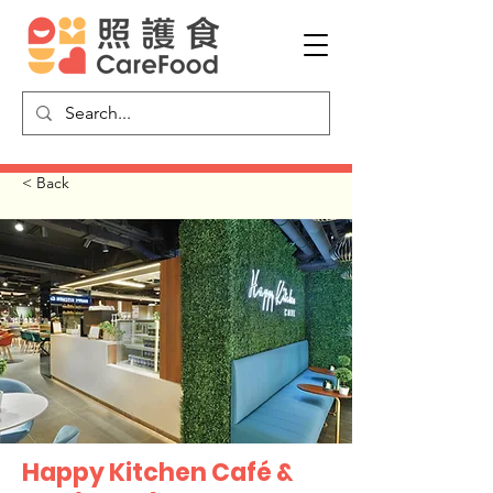
< Back
Happy Kitchen Café &