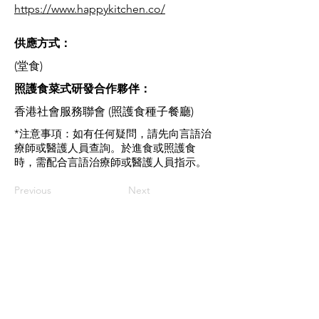
https://www.happykitchen.co/
供應方式：
(堂食)
​照護食菜式研發合作夥伴：
香港社會服務聯會 (照護食種子餐廳)
*注意事項：如有任何疑問，請先向言語治
療師或醫護人員查詢。於進食或照護食
時，需配合言語治療師或醫護人員指示。
Previous
Next
​聯絡我們
如有查詢，歡迎聯絡香港社會服務聯會
照護食工作小組。