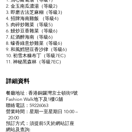
2. 金玉南瓜濃湯（等級2）
3. 即磨古法芝麻糊（等級3）
4. 招牌海南雞飯 （等級4）
5. 肉碎炒雜菜（等級5）
6. 鰻炒豆香雜菜（等級6）
7. 紅酒醉海南（等級6）
8. 蠔香綠意炒雞菜（等級6）
9. 和風鱈戀豆香沙律（等級6）
10. 初雪木糠布丁（等級7EC）
11. 神秘黑森林（等級7EC）
​詳細資料
餐廳地址 : 香港銅鑼灣京士頓街9號
Fashion Walk地下及1樓G舖
聯絡電話：59226063
營業時間：星期一至星期日 10:00 –
20:00
預訂方式：須提前5天於網站訂座
網站及查詢: