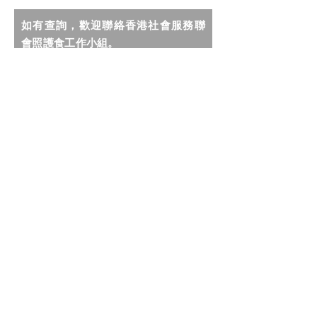
如有查詢，歡迎聯絡香港社會服務聯
會照護食工作小組。
我希望收到社聯照護食計劃的最新
資訊及推廣