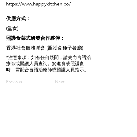
https://www.happykitchen.co/
供應方式：
(堂食)
​照護食菜式研發合作夥伴：
香港社會服務聯會 (照護食種子餐廳)
*注意事項：如有任何疑問，請先向言語治
療師或醫護人員查詢。於進食或照護食
時，需配合言語治療師或醫護人員指示。
Previous
Next
​聯絡我們
如有查詢，歡迎聯絡香港社會服務聯會
照護食工作小組。