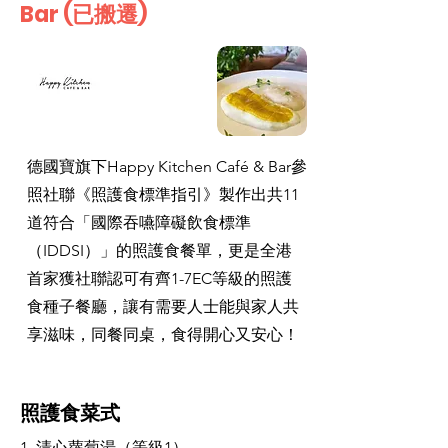
Bar (已搬遷)
德國寶旗下Happy Kitchen Café & Bar參
照社聯《照護食標準指引》製作出共11
道符合「國際吞嚥障礙飲食標準
（IDDSI）」的照護食餐單，更是全港
首家獲社聯認可有齊1-7EC等級的照護
食種子餐廳，讓有需要人士能與家人共
享滋味，同餐同桌，食得開心又安心！
照護食菜式
1. 清心蘿蔔湯（等級1）