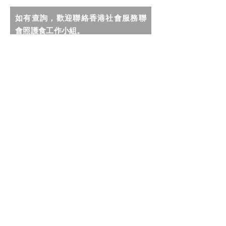
如有查詢，歡迎聯絡香港社會服務聯
會照護食工作小組。
我希望收到社聯照護食計劃的最新
資訊及推廣