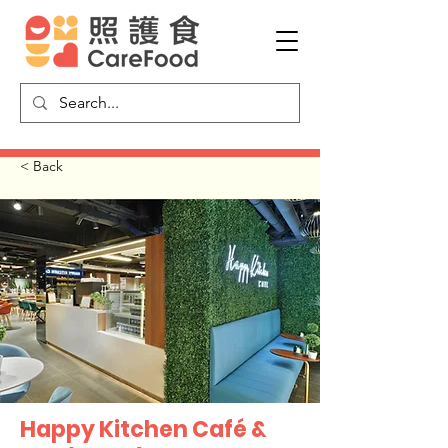
< Back
Happy Kitchen Café &