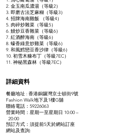
2. 金玉南瓜濃湯（等級2）
3. 即磨古法芝麻糊（等級3）
4. 招牌海南雞飯 （等級4）
5. 肉碎炒雜菜（等級5）
6. 鰻炒豆香雜菜（等級6）
7. 紅酒醉海南（等級6）
8. 蠔香綠意炒雞菜（等級6）
9. 和風鱈戀豆香沙律（等級6）
10. 初雪木糠布丁（等級7EC）
11. 神秘黑森林（等級7EC）
​詳細資料
餐廳地址 : 香港銅鑼灣京士頓街9號
Fashion Walk地下及1樓G舖
聯絡電話：59226063
營業時間：星期一至星期日 10:00 –
20:00
預訂方式：須提前5天於網站訂座
網站及查詢: