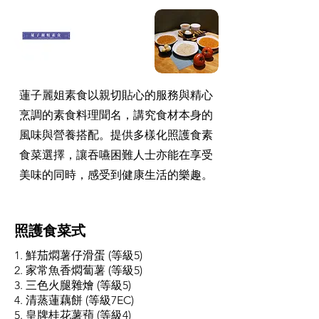
蓮子麗姐素食以親切貼心的服務與精心
烹調的素食料理聞名，講究食材本身的
風味與營養搭配。提供多樣化照護食素
食菜選擇，讓吞嚥困難人士亦能在享受
美味的同時，感受到健康生活的樂趣。
照護食菜式
1. 鮮茄燜薯仔滑蛋 (等級5)
2. 家常魚香燜蔔薯 (等級5)
3. 三色火腿雜燴 (等級5)
4. 清蒸蓮藕餅 (等級7EC)
5. 皇牌桂花薯蕷 (等級4)