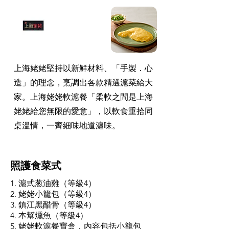
上海姥姥堅持以新鮮材料、「手製．心
造」的理念，烹調出各款精選滬菜給大
家。上海姥姥軟滬餐「柔軟之間是上海
姥姥給您無限的愛意」，以軟食重拾同
桌溫情，一齊細味地道滬味。
照護食菜式
1. 滬式葱油雞（等級4）
2. 姥姥小籠包（等級4）
3. 鎮江黑醋骨（等級4）
4. 本幫燻魚（等級4）
5. 姥姥軟滬餐寶盒，內容包括小籠包