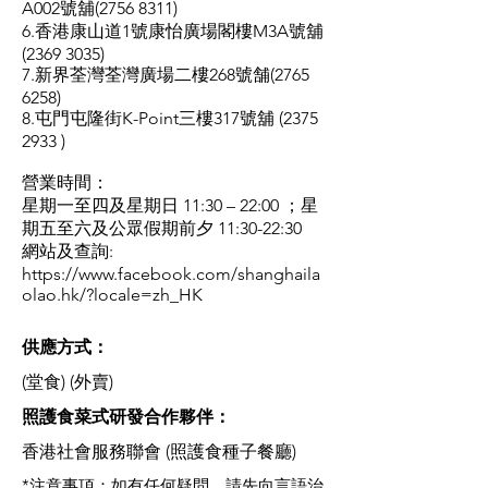
A002號舖(2756 8311)
6.香港康山道1號康怡廣場閣樓M3A號舖
(2369 3035)
7.新界荃灣荃灣廣場二樓268號舗(2765
6258)
8.屯門屯隆街K-Point三樓317號舖
(2375
2933
)
營業時間：
星期一至四及星期日 11:30 – 22:00 ；星
期五至六及公眾假期前夕 11:30-22:30
網站及查詢:
https://www.facebook.com/shanghaila
olao.hk/?locale=zh_HK
供應方式：
(堂食) (外賣)
​照護食菜式研發合作夥伴：
香港社會服務聯會 (照護食種子餐廳)
*注意事項：如有任何疑問，請先向言語治