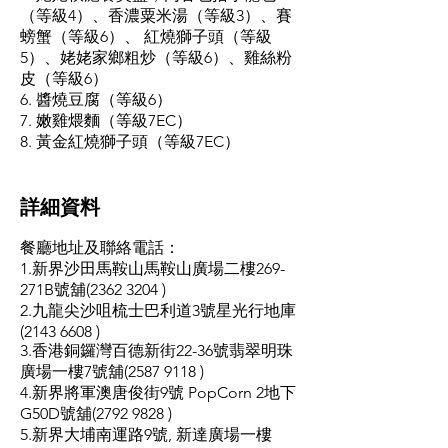
（等級4）、香濃粟米湯（等級3）、賽
螃蟹（等級6）、 紅燒獅子頭（等級
5）、姥姥家鄉粗炒（等級6）、雞絲粉
皮（等級6）
6. 醬燒豆腐（等級6）
7. 嫩雞煨麵（等級7EC）
8. 黃金紅燒獅子頭（等級7EC）
​詳細資料
餐廳地址及聯絡電話：
1.新界沙田馬鞍山馬鞍山廣場二樓269-
271B號舖(2362 3204 )
2.九龍尖沙咀梳士巴利道3號星光行地庫
(2143 6608 )
3.香港銅鑼灣百德新街22-36號翡翠明珠
廣場一樓7號舖(2587 9118 )
4.新界將軍澳唐俊街9號 PopCorn 2地下
G50D號舖(2792 9828 )
5.新界大埔南運路9號, 新達廣場一樓