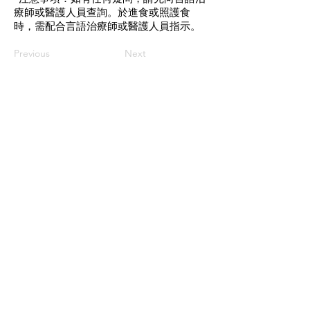
療師或醫護人員查詢。於進食或照護食
時，需配合言語治療師或醫護人員指示。
Previous
Next
​聯絡我們
如有查詢，歡迎聯絡香港社會服務聯會
照護食工作小組。
香港社會服務聯會 照護食工作小
組
地址
香港灣仔軒尼詩道15號
溫莎公爵社會服務大廈10樓1002室 共創
點子匯