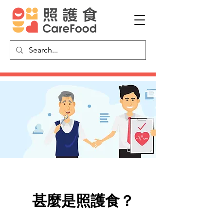
甚麼是​照護食？