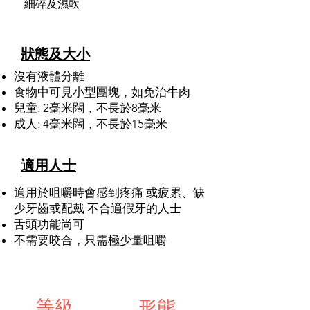
細碎及濕軟
狀態及大小
沒有液體分離
食物中可見小型團塊，
如免治牛肉
兒童: 2毫米闊，不長於8毫米
成人: 4毫米闊，不長於15毫米
適用人士
適用於咀嚼時會感到疼痛 或疲累、缺
少牙齒或配戴 不合適假牙的人士
舌頭功能尚可
不需要咬合，只需極少量咀嚼
等級
形態