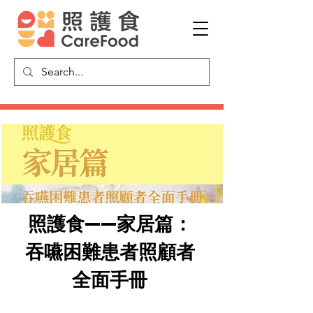
照護食——家居篇：
吞嚥困難患者照顧者
全面手冊