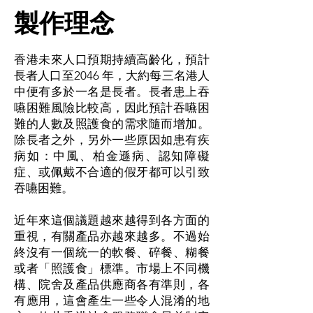
製作理念
香港未來人口預期持續高齡化，預計
長者人口至2046 年，大約每三名港人
中便有多於一名是長者。長者患上吞
嚥困難風險比較高，因此預計吞嚥困
難的人數及照護食的需求隨而增加。
除長者之外，另外一些原因如患有疾
病如：中風、柏金遜病、認知障礙
症、或佩戴不合適的假牙都可以引致
吞嚥困難。
近年來這個議題越來越得到各方面的
重視，有關產品亦越來越多。不過始
終沒有一個統一的軟餐、碎餐、糊餐
或者「照護食」標準。市場上不同機
構、院舍及產品供應商各有準則，各
有應用，這會產生一些令人混淆的地