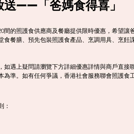
放送——「爸媽食得喜」
多達20間的照護食供應商及餐廳提供限時優惠，希望
堂食餐膳、預先包裝照護食產品、烹調用具、烹飪
，如遇上疑問請瀏覽下方
​詳細優惠詳情
與商戶直接
本為準。如有任何爭議，香港社會服務聯會照護食
則：