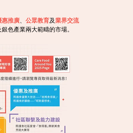
優惠推廣
、
公眾教育
及
業界交流
及銀色產業兩大範疇的市場。