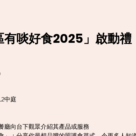
有啖好食2025」
啟動禮
）
L2中庭
餐廳向台下觀眾介紹其產品或服務
想食」：分享你最想品嚐的照護食菜式，令更多人知