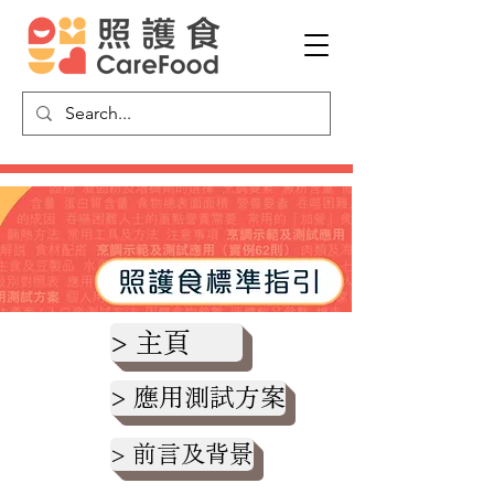
> 主頁
> 應用測試方案
> 前言及背景