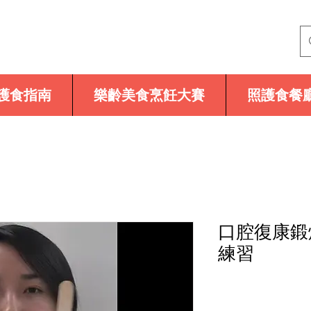
護食指南
樂齡美食烹飪大賽
照護食餐
口腔復康鍛
練習
價