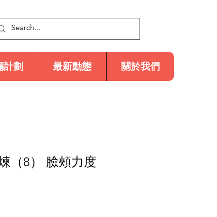
廳計劃
最新動態
關於我們
煉（8） 臉頰力度