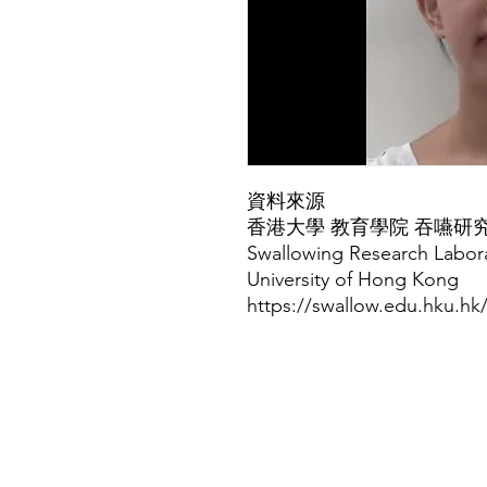
資料來源
香港大學 教育學院 吞嚥研
Swallowing Research Labora
University of Hong Kong
https://swallow.edu.hku.hk