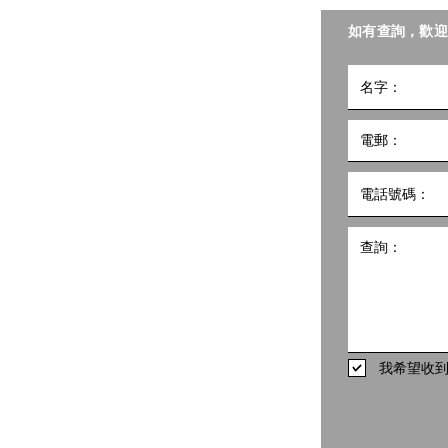
聯會照護食工作小組。
如有查詢，歡迎
小組
5號
10樓1002室 共創點子匯
hk
498
我希望收